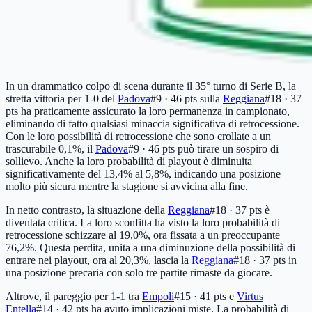
In un drammatico colpo di scena durante il 35° turno di Serie B, la
stretta vittoria per 1-0 del
Padova
#9 · 46 pts
sulla
Reggiana
#18 · 37
pts
ha praticamente assicurato la loro permanenza in campionato,
eliminando di fatto qualsiasi minaccia significativa di retrocessione.
Con le loro possibilità di retrocessione che sono crollate a un
trascurabile 0,1%, il
Padova
#9 · 46 pts
può tirare un sospiro di
sollievo. Anche la loro probabilità di playout è diminuita
significativamente del 13,4% al 5,8%, indicando una posizione
molto più sicura mentre la stagione si avvicina alla fine.
In netto contrasto, la situazione della
Reggiana
#18 · 37 pts
è
diventata critica. La loro sconfitta ha visto la loro probabilità di
retrocessione schizzare al 19,0%, ora fissata a un preoccupante
76,2%. Questa perdita, unita a una diminuzione della possibilità di
entrare nei playout, ora al 20,3%, lascia la
Reggiana
#18 · 37 pts
in
una posizione precaria con solo tre partite rimaste da giocare.
Altrove, il pareggio per 1-1 tra
Empoli
#15 · 41 pts
e
Virtus
Entella
#14 · 42 pts
ha avuto implicazioni miste. La probabilità di