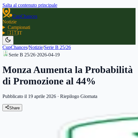
Salta al contenuto principale
CupChances
Notizie
Campionati
🇮🇹
IT
CupChances
/
Notizie
/
Serie B 25/26
Serie B 25/26
·
2026-04-19
Monza Aumenta la Probabilità
di Promozione al 44%
Pubblicato il 19 aprile 2026
·
Riepilogo Giornata
Share