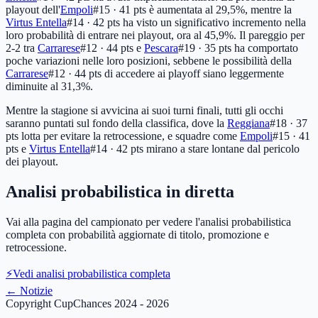
playout dell'
Empoli
#15 · 41 pts
è aumentata al 29,5%, mentre la
Virtus Entella
#14 · 42 pts
ha visto un significativo incremento nella
loro probabilità di entrare nei playout, ora al 45,9%. Il pareggio per
2-2 tra
Carrarese
#12 · 44 pts
e
Pescara
#19 · 35 pts
ha comportato
poche variazioni nelle loro posizioni, sebbene le possibilità della
Carrarese
#12 · 44 pts
di accedere ai playoff siano leggermente
diminuite al 31,3%.
Mentre la stagione si avvicina ai suoi turni finali, tutti gli occhi
saranno puntati sul fondo della classifica, dove la
Reggiana
#18 · 37
pts
lotta per evitare la retrocessione, e squadre come
Empoli
#15 · 41
pts
e
Virtus Entella
#14 · 42 pts
mirano a stare lontane dal pericolo
dei playout.
Analisi probabilistica in diretta
Vai alla pagina del campionato per vedere l'analisi probabilistica
completa con probabilità aggiornate di titolo, promozione e
retrocessione.
⚡
Vedi analisi probabilistica completa
←
Notizie
Copyright CupChances 2024 - 2026