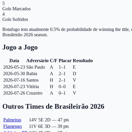
5
Gols Marcados
4
Gols Sofridos
Botafogo tem atualmente 0.5% de probabilidade de winning the title
Brasileirão 2026 season.
Jogo a Jogo
Data
Adversário
C/F
Placar
Resultado
2026-05-23
São Paulo
A
1–1
E
2026-05-30
Bahia
A
2–1
D
2026-07-16
Santos
H
2–1
V
2026-07-23
Vitória
H
0–0
E
2026-07-26
Cruzeiro
A
0–1
V
Outros Times de Brasileirão 2026
Palmeiras
14
V
5
E
2
D
—
47
pts
Flamengo
11
V
6
E
3
D
—
39
pts