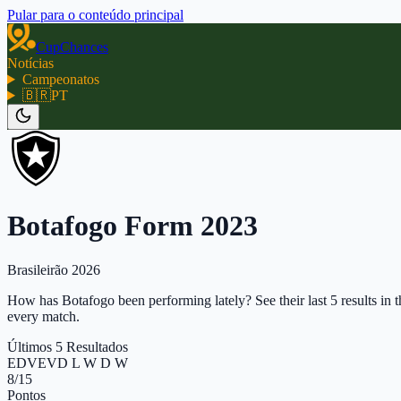
Pular para o conteúdo principal
CupChances
Notícias
Campeonatos
🇧🇷
PT
Botafogo Form 2023
Brasileirão 2026
How has Botafogo been performing lately? See their last 5 results in t
every match.
Últimos 5 Resultados
E
D
V
E
V
D L W D W
8
/15
Pontos