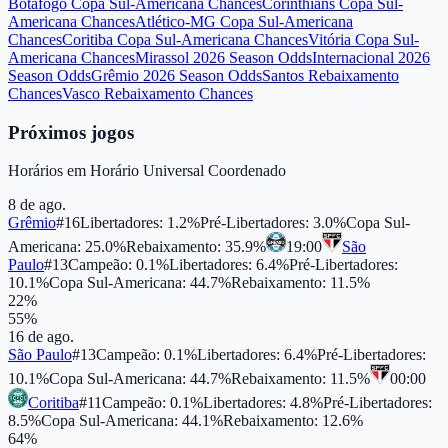
Botafogo Copa Sul-Americana Chances
Corinthians Copa Sul-
Americana Chances
Atlético-MG Copa Sul-Americana
Chances
Coritiba Copa Sul-Americana Chances
Vitória Copa Sul-
Americana Chances
Mirassol 2026 Season Odds
Internacional 2026
Season Odds
Grêmio 2026 Season Odds
Santos Rebaixamento
Chances
Vasco Rebaixamento Chances
Próximos jogos
Horários em
Horário Universal Coordenado
8 de ago.
Grêmio
#
16
Libertadores
:
1.2
%
Pré-Libertadores
:
3.0
%
Copa Sul-
Americana
:
25.0
%
Rebaixamento
:
35.9
%
19:00
São
Paulo
#
13
Campeão
:
0.1
%
Libertadores
:
6.4
%
Pré-Libertadores
:
10.1
%
Copa Sul-Americana
:
44.7
%
Rebaixamento
:
11.5
%
22
%
55
%
16 de ago.
São Paulo
#
13
Campeão
:
0.1
%
Libertadores
:
6.4
%
Pré-Libertadores
:
10.1
%
Copa Sul-Americana
:
44.7
%
Rebaixamento
:
11.5
%
00:00
Coritiba
#
11
Campeão
:
0.1
%
Libertadores
:
4.8
%
Pré-Libertadores
:
8.5
%
Copa Sul-Americana
:
44.1
%
Rebaixamento
:
12.6
%
64
%