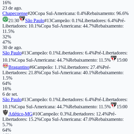
16
%
23 de ago.
Chapecoense
#
20
Copa Sul-Americana
:
0.4
%
Rebaixamento
:
96.6
%
21:30
São Paulo
#
13
Campeão
:
0.1
%
Libertadores
:
6.4
%
Pré-
Libertadores
:
10.1
%
Copa Sul-Americana
:
44.7
%
Rebaixamento
:
11.5
%
32
%
47
%
30 de ago.
São Paulo
#
13
Campeão
:
0.1
%
Libertadores
:
6.4
%
Pré-Libertadores
:
10.1
%
Copa Sul-Americana
:
44.7
%
Rebaixamento
:
11.5
%
15:00
Bragantino
#
6
Campeão
:
1.1
%
Libertadores
:
27.4
%
Pré-
Libertadores
:
21.8
%
Copa Sul-Americana
:
40.1
%
Rebaixamento
:
1.5
%
64
%
16
%
6 de set.
São Paulo
#
13
Campeão
:
0.1
%
Libertadores
:
6.4
%
Pré-Libertadores
:
10.1
%
Copa Sul-Americana
:
44.7
%
Rebaixamento
:
11.5
%
15:00
Atlético-MG
#
10
Campeão
:
0.3
%
Libertadores
:
12.4
%
Pré-
Libertadores
:
15.2
%
Copa Sul-Americana
:
47.0
%
Rebaixamento
:
5.7
%
64
%