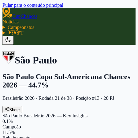
Pular para o conteúdo principal
CupChances
Notícias
Campeonatos
🇧🇷
PT
São Paulo
São Paulo Copa Sul-Americana Chances
2026 — 44.7%
Brasileirão 2026
·
Rodada
21
de
38
· Posição #13 · 20 PJ
Share
São Paulo
Brasileirão 2026
— Key Insights
0.1
%
Campeão
11.5
%
Rebaixamento