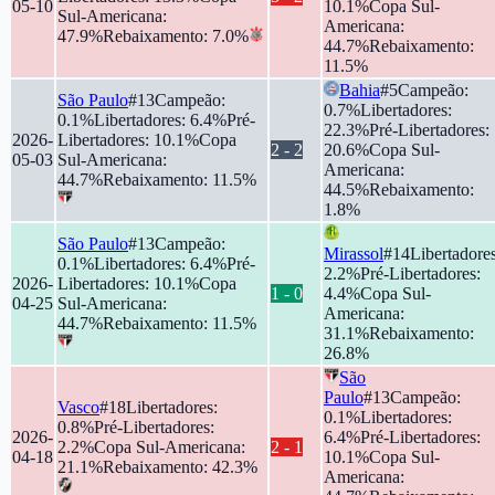
05-10
10.1
%
Copa Sul-
Sul-Americana
:
Americana
:
47.9
%
Rebaixamento
:
7.0
%
44.7
%
Rebaixamento
:
11.5
%
Bahia
#
5
Campeão
:
São Paulo
#
13
Campeão
:
0.7
%
Libertadores
:
0.1
%
Libertadores
:
6.4
%
Pré-
22.3
%
Pré-Libertadores
:
2026-
Libertadores
:
10.1
%
Copa
2
-
2
20.6
%
Copa Sul-
05-03
Sul-Americana
:
Americana
:
44.7
%
Rebaixamento
:
11.5
%
44.5
%
Rebaixamento
:
1.8
%
São Paulo
#
13
Campeão
:
Mirassol
#
14
Libertadore
0.1
%
Libertadores
:
6.4
%
Pré-
2.2
%
Pré-Libertadores
:
2026-
Libertadores
:
10.1
%
Copa
1
-
0
4.4
%
Copa Sul-
04-25
Sul-Americana
:
Americana
:
44.7
%
Rebaixamento
:
11.5
%
31.1
%
Rebaixamento
:
26.8
%
São
Paulo
#
13
Campeão
:
Vasco
#
18
Libertadores
:
0.1
%
Libertadores
:
0.8
%
Pré-Libertadores
:
2026-
6.4
%
Pré-Libertadores
:
2.2
%
Copa Sul-Americana
:
2
-
1
04-18
10.1
%
Copa Sul-
21.1
%
Rebaixamento
:
42.3
%
Americana
: