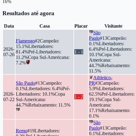
16
%
Resultados até agora
Data
Casa
Placar
Visitante
São
Paulo
#
13
Campeão
:
Flamengo
#
2
Campeão
:
0.1
%
Libertadores
:
15.1
%
Libertadores
:
2026-
6.4
%
Pré-Libertadores
:
81.4
%
Pré-Libertadores
:
1
-
1
07-26
10.1
%
Copa Sul-
11.2
%
Copa Sul-Americana
:
Americana
:
7.2
%
44.7
%
Rebaixamento
:
11.5
%
Athletico-
São Paulo
#
13
Campeão
:
PR
#
3
Campeão
:
0.1
%
Libertadores
:
6.4
%
Pré-
5.9
%
Libertadores
:
2026-
Libertadores
:
10.1
%
Copa
62.5
%
Pré-Libertadores
:
1
-
2
07-22
Sul-Americana
:
19.1
%
Copa Sul-
44.7
%
Rebaixamento
:
11.5
%
Americana
:
17.1
%
Rebaixamento
:
0.1
%
São
Paulo
#
13
Campeão
:
Remo
#
19
Libertadores
:
0.1
%
Libertadores
: