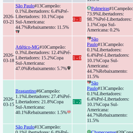
São Paulo
#
13
Campeão
:
Palmeiras
#
1
Campeão
:
0.1
%
Libertadores
:
6.4
%
Pré-
73.9
%
Libertadores
:
2026-
Libertadores
:
10.1
%
Copa
0
-
1
98.7
%
Pré-Libertadores
:
03-21
Sul-Americana
:
1.1
%
Copa Sul-
44.7
%
Rebaixamento
:
11.5
%
Americana
:
0.2
%
São
Paulo
#
13
Campeão
:
Atlético-MG
#
10
Campeão
:
0.1
%
Libertadores
:
0.3
%
Libertadores
:
12.4
%
Pré-
2026-
6.4
%
Pré-Libertadores
:
Libertadores
:
15.2
%
Copa
1
-
0
03-18
10.1
%
Copa Sul-
Sul-Americana
:
Americana
:
47.0
%
Rebaixamento
:
5.7
%
44.7
%
Rebaixamento
:
11.5
%
São
Paulo
#
13
Campeão
:
Bragantino
#
6
Campeão
:
0.1
%
Libertadores
:
1.1
%
Libertadores
:
27.4
%
Pré-
2026-
6.4
%
Pré-Libertadores
:
Libertadores
:
21.8
%
Copa
1
-
2
03-15
10.1
%
Copa Sul-
Sul-Americana
:
Americana
:
40.1
%
Rebaixamento
:
1.5
%
44.7
%
Rebaixamento
:
11.5
%
São Paulo
#
13
Campeão
:
0.1
%
Libertadores
:
6.4
%
Pré-
Chapecoense
#
20
Cop