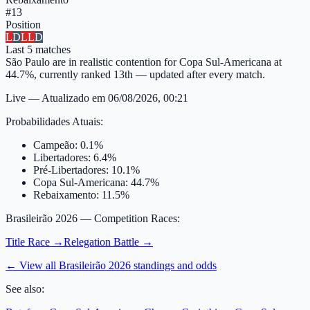
#
13
Position
L
D
L
L
D
Last
5
matches
São Paulo are in realistic contention for Copa Sul-Americana at
44.7%, currently ranked 13th — updated after every match.
Live
—
Atualizado em
06/08/2026, 00:21
Probabilidades Atuais
:
Campeão
:
0.1%
Libertadores
:
6.4%
Pré-Libertadores
:
10.1%
Copa Sul-Americana
:
44.7%
Rebaixamento
:
11.5%
Brasileirão 2026
— Competition Races:
Title Race
→
Relegation Battle
→
← View all
Brasileirão 2026
standings and odds
See also: