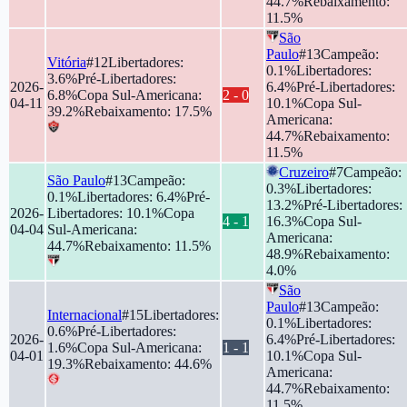
44.7
%
Rebaixamento
:
11.5
%
São
Paulo
#
13
Campeão
:
Vitória
#
12
Libertadores
:
0.1
%
Libertadores
:
3.6
%
Pré-Libertadores
:
2026-
6.4
%
Pré-Libertadores
:
6.8
%
Copa Sul-Americana
:
2
-
0
04-11
10.1
%
Copa Sul-
39.2
%
Rebaixamento
:
17.5
%
Americana
:
44.7
%
Rebaixamento
:
11.5
%
Cruzeiro
#
7
Campeão
:
São Paulo
#
13
Campeão
:
0.3
%
Libertadores
:
0.1
%
Libertadores
:
6.4
%
Pré-
13.2
%
Pré-Libertadores
:
2026-
Libertadores
:
10.1
%
Copa
4
-
1
16.3
%
Copa Sul-
04-04
Sul-Americana
:
Americana
:
44.7
%
Rebaixamento
:
11.5
%
48.9
%
Rebaixamento
:
4.0
%
São
Paulo
#
13
Campeão
:
Internacional
#
15
Libertadores
:
0.1
%
Libertadores
:
0.6
%
Pré-Libertadores
:
2026-
6.4
%
Pré-Libertadores
:
1.6
%
Copa Sul-Americana
:
1
-
1
04-01
10.1
%
Copa Sul-
19.3
%
Rebaixamento
:
44.6
%
Americana
:
44.7
%
Rebaixamento
:
11.5
%