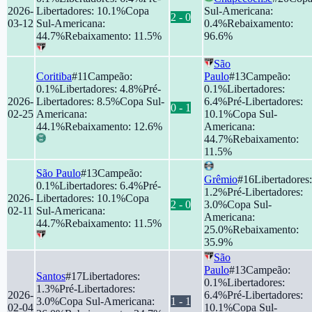
2026-
Libertadores
:
10.1
%
Copa
Sul-Americana
:
2
-
0
03-12
Sul-Americana
:
0.4
%
Rebaixamento
:
44.7
%
Rebaixamento
:
11.5
%
96.6
%
São
Coritiba
#
11
Campeão
:
Paulo
#
13
Campeão
:
0.1
%
Libertadores
:
4.8
%
Pré-
0.1
%
Libertadores
:
2026-
Libertadores
:
8.5
%
Copa Sul-
6.4
%
Pré-Libertadores
:
0
-
1
02-25
Americana
:
10.1
%
Copa Sul-
44.1
%
Rebaixamento
:
12.6
%
Americana
:
44.7
%
Rebaixamento
:
11.5
%
São Paulo
#
13
Campeão
:
Grêmio
#
16
Libertadores
:
0.1
%
Libertadores
:
6.4
%
Pré-
1.2
%
Pré-Libertadores
:
2026-
Libertadores
:
10.1
%
Copa
2
-
0
3.0
%
Copa Sul-
02-11
Sul-Americana
:
Americana
:
44.7
%
Rebaixamento
:
11.5
%
25.0
%
Rebaixamento
:
35.9
%
São
Paulo
#
13
Campeão
:
Santos
#
17
Libertadores
:
0.1
%
Libertadores
:
1.3
%
Pré-Libertadores
:
2026-
6.4
%
Pré-Libertadores
:
3.0
%
Copa Sul-Americana
:
1
-
1
02-04
10.1
%
Copa Sul-