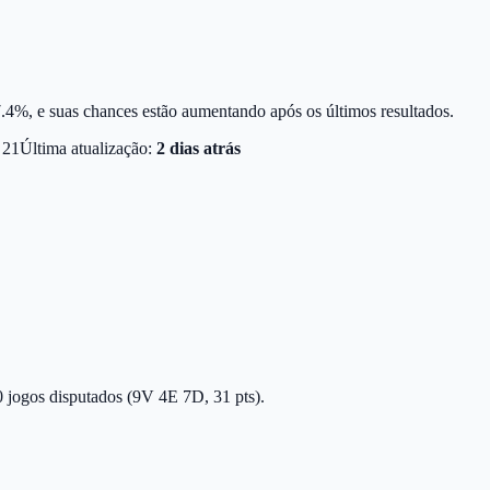
.4%, e suas chances estão aumentando após os últimos resultados.
21
Última atualização:
2 dias atrás
0 jogos disputados (9V 4E 7D, 31 pts).