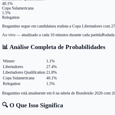
40.1%
Copa Sulamericana
1.5%
Relegation
Bragantino segue em candidatura realista a Copa Libertadores com 27
Ao vivo — atualizado a cada 10 minutos durante cada partida
Rodada
📊 Análise Completa de Probabilidades
Winner
1.1
%
Libertadores
27.4
%
Libertadores Qualification
21.8
%
Copa Sulamericana
40.1
%
Relegation
1.5
%
Bragantino está atualmente em 6 na tabela de Brasileirão 2026 com 2
🔍 O Que Isso Significa