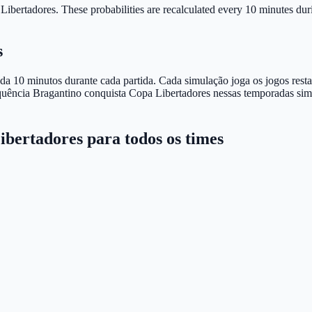
Libertadores.
These probabilities are recalculated every 10 minutes duri
s
da 10 minutos durante cada partida. Cada simulação joga os jogos resta
equência Bragantino conquista Copa Libertadores nessas temporadas si
ibertadores para todos os times