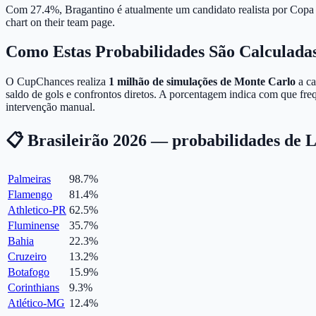
Com 27.4%, Bragantino é atualmente um candidato realista por Copa 
chart on their team page.
Como Estas Probabilidades São Calculada
O CupChances realiza
1 milhão de simulações de Monte Carlo
a ca
saldo de gols e confrontos diretos. A porcentagem indica com que fr
intervenção manual.
📋 Brasileirão 2026 — probabilidades de L
Palmeiras
98.7
%
Flamengo
81.4
%
Athletico-PR
62.5
%
Fluminense
35.7
%
Bahia
22.3
%
Cruzeiro
13.2
%
Botafogo
15.9
%
Corinthians
9.3
%
Atlético-MG
12.4
%