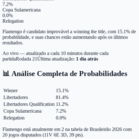
7.2%
Copa Sulamericana
0.0%
Relegation
Flamengo é candidato improvável a winning the title, com 15.1% de
probabilidade, e suas chances estão aumentando após os últimos
resultados.
Ao vivo — atualizado a cada 10 minutos durante cada
partida
Rodada
21
Última atualização:
1 dia atrás
📊 Análise Completa de Probabilidades
Winner
15.1
%
Libertadores
81.4
%
Libertadores Qualification
11.2
%
Copa Sulamericana
7.2
%
Relegation
0.0
%
Flamengo está atualmente em 2 na tabela de Brasileirão 2026 com
20 jogos disputados (11V 6E 3D, 39 pts).