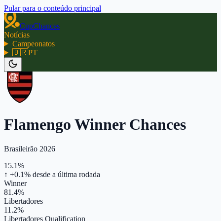
Pular para o conteúdo principal
CupChances
Notícias
Campeonatos
🇧🇷
PT
Flamengo Winner Chances
Brasileirão 2026
15.1%
↑ +0.1%
desde a última rodada
Winner
81.4%
Libertadores
11.2%
Libertadores Qualification