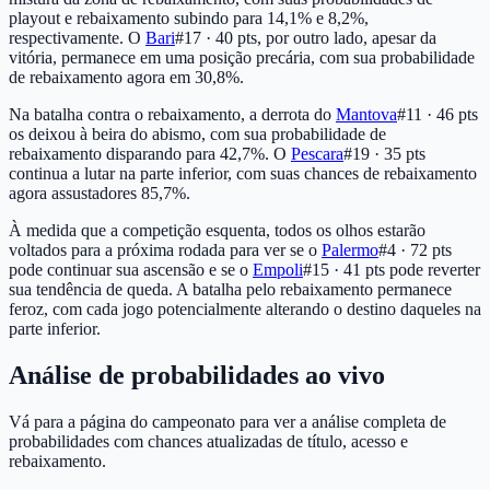
playout e rebaixamento subindo para 14,1% e 8,2%,
respectivamente. O
Bari
#17 · 40 pts
, por outro lado, apesar da
vitória, permanece em uma posição precária, com sua probabilidade
de rebaixamento agora em 30,8%.
Na batalha contra o rebaixamento, a derrota do
Mantova
#11 · 46 pts
os deixou à beira do abismo, com sua probabilidade de
rebaixamento disparando para 42,7%. O
Pescara
#19 · 35 pts
continua a lutar na parte inferior, com suas chances de rebaixamento
agora assustadores 85,7%.
À medida que a competição esquenta, todos os olhos estarão
voltados para a próxima rodada para ver se o
Palermo
#4 · 72 pts
pode continuar sua ascensão e se o
Empoli
#15 · 41 pts
pode reverter
sua tendência de queda. A batalha pelo rebaixamento permanece
feroz, com cada jogo potencialmente alterando o destino daqueles na
parte inferior.
Análise de probabilidades ao vivo
Vá para a página do campeonato para ver a análise completa de
probabilidades com chances atualizadas de título, acesso e
rebaixamento.