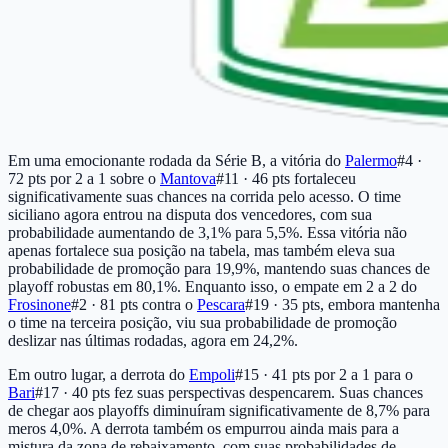
Em uma emocionante rodada da Série B, a vitória do
Palermo
#4 ·
72 pts
por 2 a 1 sobre o
Mantova
#11 · 46 pts
fortaleceu
significativamente suas chances na corrida pelo acesso. O time
siciliano agora entrou na disputa dos vencedores, com sua
probabilidade aumentando de 3,1% para 5,5%. Essa vitória não
apenas fortalece sua posição na tabela, mas também eleva sua
probabilidade de promoção para 19,9%, mantendo suas chances de
playoff robustas em 80,1%. Enquanto isso, o empate em 2 a 2 do
Frosinone
#2 · 81 pts
contra o
Pescara
#19 · 35 pts
, embora mantenha
o time na terceira posição, viu sua probabilidade de promoção
deslizar nas últimas rodadas, agora em 24,2%.
Em outro lugar, a derrota do
Empoli
#15 · 41 pts
por 2 a 1 para o
Bari
#17 · 40 pts
fez suas perspectivas despencarem. Suas chances
de chegar aos playoffs diminuíram significativamente de 8,7% para
meros 4,0%. A derrota também os empurrou ainda mais para a
mistura da zona de rebaixamento, com suas probabilidades de