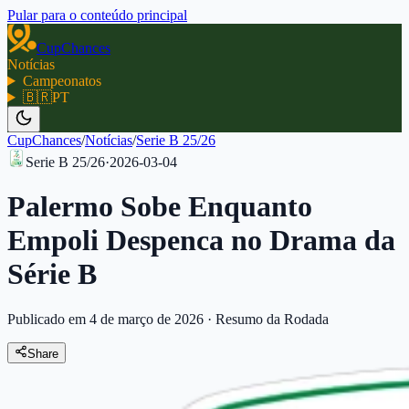
Pular para o conteúdo principal
CupChances
Notícias
Campeonatos
🇧🇷
PT
CupChances
/
Notícias
/
Serie B 25/26
Serie B 25/26
·
2026-03-04
Palermo Sobe Enquanto
Empoli Despenca no Drama da
Série B
Publicado em 4 de março de 2026
·
Resumo da Rodada
Share