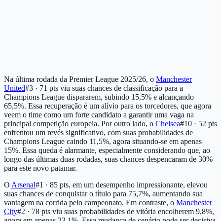
Na última rodada da Premier League 2025/26, o
Manchester
United
#3 · 71 pts
viu suas chances de classificação para a
Champions League dispararem, subindo 15,5% e alcançando
65,5%. Essa recuperação é um alívio para os torcedores, que agora
veem o time como um forte candidato a garantir uma vaga na
principal competição europeia. Por outro lado, o
Chelsea
#10 · 52 pts
enfrentou um revés significativo, com suas probabilidades de
Champions League caindo 11,5%, agora situando-se em apenas
15%. Essa queda é alarmante, especialmente considerando que, ao
longo das últimas duas rodadas, suas chances despencaram de 30%
para este novo patamar.
O
Arsenal
#1 · 85 pts
, em um desempenho impressionante, elevou
suas chances de conquistar o título para 75,7%, aumentando sua
vantagem na corrida pelo campeonato. Em contraste, o
Manchester
City
#2 · 78 pts
viu suas probabilidades de vitória encolherem 9,8%,
agora em apenas 23,1%. Essa mudança de cenário pode ser decisiva