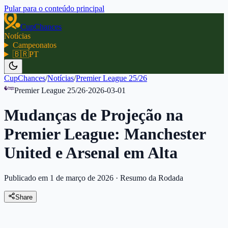
Pular para o conteúdo principal
CupChances
Notícias
Campeonatos
🇧🇷
PT
CupChances
/
Notícias
/
Premier League 25/26
Premier League 25/26
·
2026-03-01
Mudanças de Projeção na
Premier League: Manchester
United e Arsenal em Alta
Publicado em 1 de março de 2026
·
Resumo da Rodada
Share