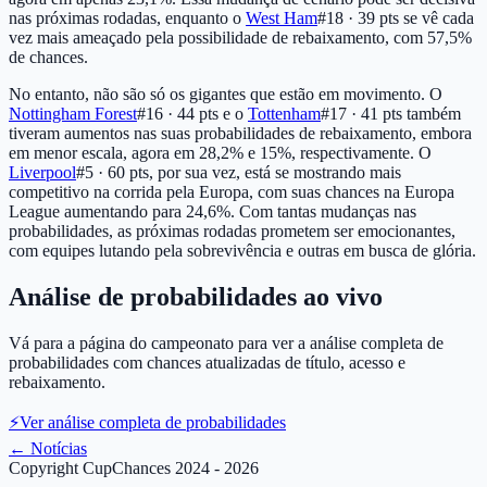
nas próximas rodadas, enquanto o
West Ham
#18 · 39 pts
se vê cada
vez mais ameaçado pela possibilidade de rebaixamento, com 57,5%
de chances.
No entanto, não são só os gigantes que estão em movimento. O
Nottingham Forest
#16 · 44 pts
e o
Tottenham
#17 · 41 pts
também
tiveram aumentos nas suas probabilidades de rebaixamento, embora
em menor escala, agora em 28,2% e 15%, respectivamente. O
Liverpool
#5 · 60 pts
, por sua vez, está se mostrando mais
competitivo na corrida pela Europa, com suas chances na Europa
League aumentando para 24,6%. Com tantas mudanças nas
probabilidades, as próximas rodadas prometem ser emocionantes,
com equipes lutando pela sobrevivência e outras em busca de glória.
Análise de probabilidades ao vivo
Vá para a página do campeonato para ver a análise completa de
probabilidades com chances atualizadas de título, acesso e
rebaixamento.
⚡
Ver análise completa de probabilidades
←
Notícias
Copyright CupChances 2024 - 2026