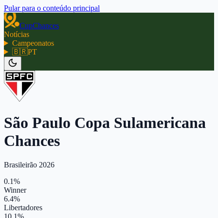
Pular para o conteúdo principal
CupChances
Notícias
Campeonatos
🇧🇷
PT
São Paulo Copa Sulamericana
Chances
Brasileirão 2026
0.1%
Winner
6.4%
Libertadores
10.1%