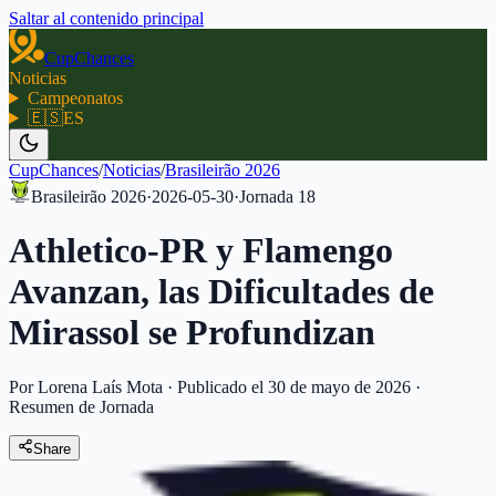
Saltar al contenido principal
CupChances
Noticias
Campeonatos
🇪🇸
ES
CupChances
/
Noticias
/
Brasileirão 2026
Brasileirão 2026
·
2026-05-30
·
Jornada
18
Athletico-PR y Flamengo
Avanzan, las Dificultades de
Mirassol se Profundizan
Por Lorena Laís Mota
·
Publicado el 30 de mayo de 2026
·
Resumen de Jornada
Share