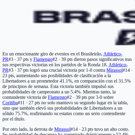
En un emocionante giro de eventos en el Brasileirão,
Athletico-
PR
#3 · 37 pts
y
Flamengo
#2 · 39 pts
dieron pasos significativos tras
sus respectivas victorias en los partidos de la Ronda 18.
Athletico-
PR
#3 · 37 pts
logró una crucial victoria por 1-0 contra
Mirassol
#14 ·
23 pts
, aumentando sus posibilidades de clasificación a la
Libertadores a un prometedor 41.1%, en comparación con el 31.5%
de principios de semana. Esta victoria también impulsó sus
probabilidades de campeonato a un 5.4%. Mientras tanto, la
contundente victoria de
Flamengo
#2 · 39 pts
por 3-0 sobre
Coritiba
#11 · 27 pts
no solo mantuvo su segundo lugar en la tabla,
sino que también elevó sus probabilidades de Libertadores a un
sólido 75.7%, reafirmando su estatus como un serio contendiente
por el título.
Por otro lado, la derrota de
Mirassol
#14 · 23 pts
tuvo un alto costo.
Su probabilidad de descenso ha aumentado drásticamente a 52.4%,