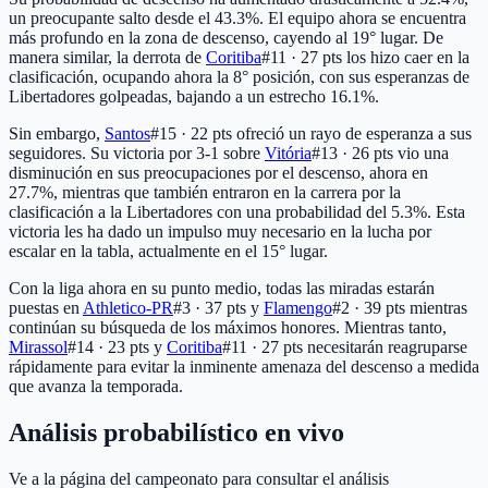
un preocupante salto desde el 43.3%. El equipo ahora se encuentra
más profundo en la zona de descenso, cayendo al 19° lugar. De
manera similar, la derrota de
Coritiba
#11 · 27 pts
los hizo caer en la
clasificación, ocupando ahora la 8° posición, con sus esperanzas de
Libertadores golpeadas, bajando a un estrecho 16.1%.
Sin embargo,
Santos
#15 · 22 pts
ofreció un rayo de esperanza a sus
seguidores. Su victoria por 3-1 sobre
Vitória
#13 · 26 pts
vio una
disminución en sus preocupaciones por el descenso, ahora en
27.7%, mientras que también entraron en la carrera por la
clasificación a la Libertadores con una probabilidad del 5.3%. Esta
victoria les ha dado un impulso muy necesario en la lucha por
escalar en la tabla, actualmente en el 15° lugar.
Con la liga ahora en su punto medio, todas las miradas estarán
puestas en
Athletico-PR
#3 · 37 pts
y
Flamengo
#2 · 39 pts
mientras
continúan su búsqueda de los máximos honores. Mientras tanto,
Mirassol
#14 · 23 pts
y
Coritiba
#11 · 27 pts
necesitarán reagruparse
rápidamente para evitar la inminente amenaza del descenso a medida
que avanza la temporada.
Análisis probabilístico en vivo
Ve a la página del campeonato para consultar el análisis