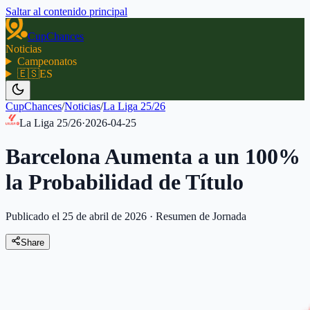
Saltar al contenido principal
CupChances
Noticias
Campeonatos
🇪🇸
ES
CupChances
/
Noticias
/
La Liga 25/26
La Liga 25/26
·
2026-04-25
Barcelona Aumenta a un 100%
la Probabilidad de Título
Publicado el 25 de abril de 2026
·
Resumen de Jornada
Share