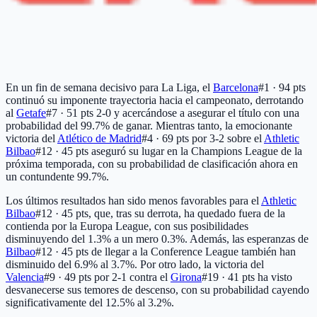
En un fin de semana decisivo para La Liga, el
Barcelona
#1 · 94 pts
continuó su imponente trayectoria hacia el campeonato, derrotando
al
Getafe
#7 · 51 pts
2-0 y acercándose a asegurar el título con una
probabilidad del 99.7% de ganar. Mientras tanto, la emocionante
victoria del
Atlético de Madrid
#4 · 69 pts
por 3-2 sobre el
Athletic
Bilbao
#12 · 45 pts
aseguró su lugar en la Champions League de la
próxima temporada, con su probabilidad de clasificación ahora en
un contundente 99.7%.
Los últimos resultados han sido menos favorables para el
Athletic
Bilbao
#12 · 45 pts
, que, tras su derrota, ha quedado fuera de la
contienda por la Europa League, con sus posibilidades
disminuyendo del 1.3% a un mero 0.3%. Además, las esperanzas de
Bilbao
#12 · 45 pts
de llegar a la Conference League también han
disminuido del 6.9% al 3.7%. Por otro lado, la victoria del
Valencia
#9 · 49 pts
por 2-1 contra el
Girona
#19 · 41 pts
ha visto
desvanecerse sus temores de descenso, con su probabilidad cayendo
significativamente del 12.5% al 3.2%.