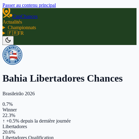
Passer au contenu principal
CupChances
Actualités
Championnats
🇫🇷
FR
Bahia Libertadores Chances
Brasileirão 2026
0.7%
Winner
22.3%
↑ +0.5%
depuis la dernière journée
Libertadores
20.6%
Libertadores Qualification