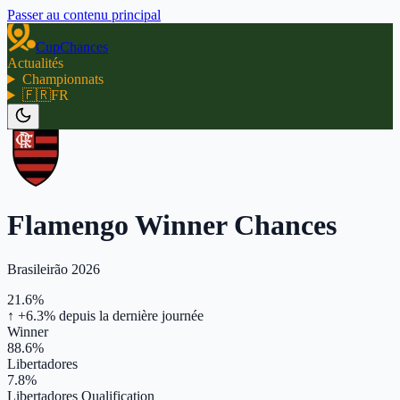
Passer au contenu principal
CupChances
Actualités
Championnats
🇫🇷
FR
Flamengo Winner Chances
Brasileirão 2026
21.6%
↑ +6.3%
depuis la dernière journée
Winner
88.6%
Libertadores
7.8%
Libertadores Qualification