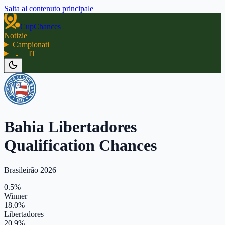
Salta al contenuto principale
CupChances
Notizie
Campionati
🇮🇹
IT
Bahia Libertadores
Qualification Chances
Brasileirão 2026
0.5%
Winner
18.0%
Libertadores
20.9%