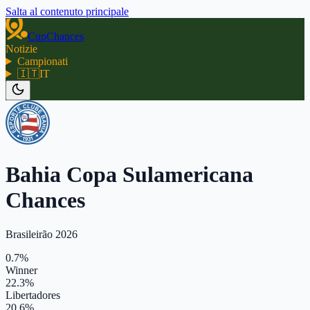
Salta al contenuto principale
CupChances
Notizie
Campionati
🇮🇹
IT
Bahia Copa Sulamericana
Chances
Brasileirão 2026
0.7%
Winner
22.3%
Libertadores
20.6%