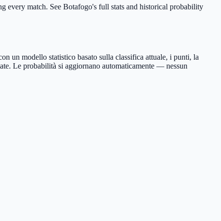
g every match. See Botafogo's full stats and historical probability
 un modello statistico basato sulla classifica attuale, i punti, la
mulate. Le probabilità si aggiornano automaticamente — nessun