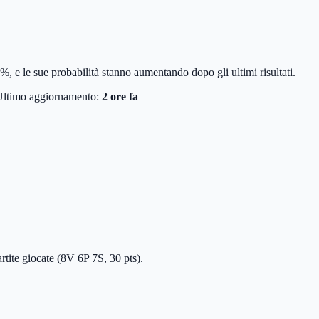
, e le sue probabilità stanno aumentando dopo gli ultimi risultati.
ltimo aggiornamento:
2 ore fa
rtite giocate (8V 6P 7S, 30 pts).