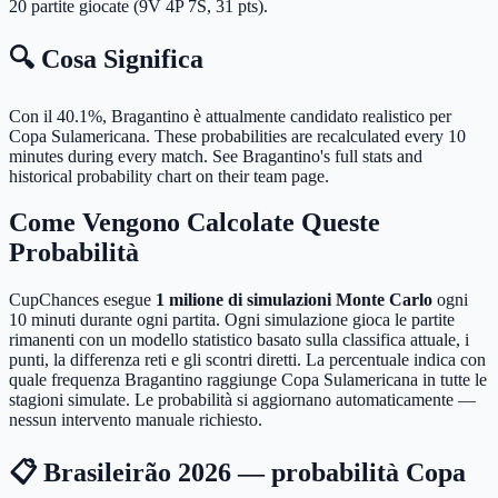
20 partite giocate (9V 4P 7S, 31 pts).
🔍 Cosa Significa
Con il 40.1%, Bragantino è attualmente candidato realistico per
Copa Sulamericana.
These probabilities are recalculated every 10
minutes during every match. See Bragantino's full stats and
historical probability chart on their team page.
Come Vengono Calcolate Queste
Probabilità
CupChances esegue
1 milione di simulazioni Monte Carlo
ogni
10 minuti durante ogni partita. Ogni simulazione gioca le partite
rimanenti con un modello statistico basato sulla classifica attuale, i
punti, la differenza reti e gli scontri diretti. La percentuale indica con
quale frequenza Bragantino raggiunge Copa Sulamericana in tutte le
stagioni simulate. Le probabilità si aggiornano automaticamente —
nessun intervento manuale richiesto.
📋 Brasileirão 2026 — probabilità Copa