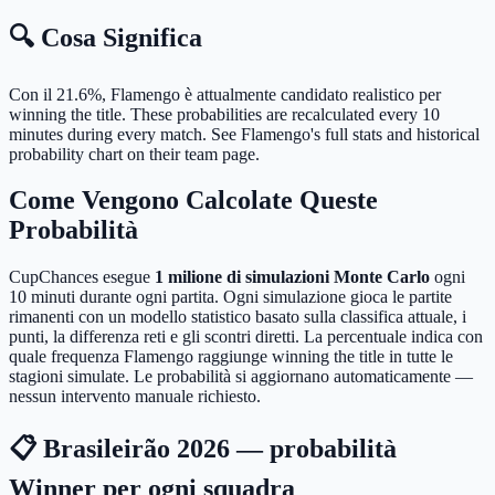
🔍 Cosa Significa
Con il 21.6%, Flamengo è attualmente candidato realistico per
winning the title.
These probabilities are recalculated every 10
minutes during every match. See Flamengo's full stats and historical
probability chart on their team page.
Come Vengono Calcolate Queste
Probabilità
CupChances esegue
1 milione di simulazioni Monte Carlo
ogni
10 minuti durante ogni partita. Ogni simulazione gioca le partite
rimanenti con un modello statistico basato sulla classifica attuale, i
punti, la differenza reti e gli scontri diretti. La percentuale indica con
quale frequenza Flamengo raggiunge winning the title in tutte le
stagioni simulate. Le probabilità si aggiornano automaticamente —
nessun intervento manuale richiesto.
📋 Brasileirão 2026 — probabilità
Winner per ogni squadra