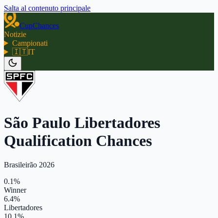
Salta al contenuto principale
CupChances
Notizie
Campionati
🇮🇹
IT
São Paulo Libertadores
Qualification Chances
Brasileirão 2026
0.1%
Winner
6.4%
Libertadores
10.1%