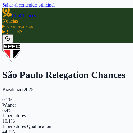
Saltar al contenido principal
CupChances
Noticias
Campeonatos
🇪🇸
ES
São Paulo Relegation Chances
Brasileirão 2026
0.1%
Winner
6.4%
Libertadores
10.1%
Libertadores Qualification
44.7%